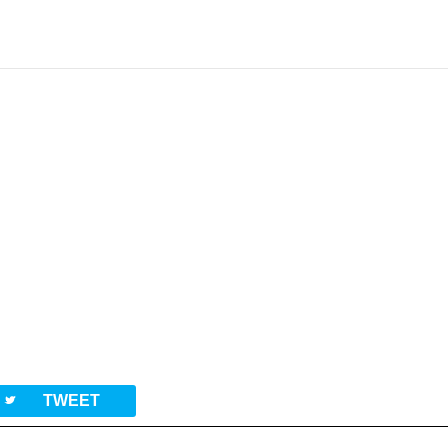
twitterbird
TWEET