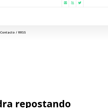



Contacto / RRSS
adra repostando