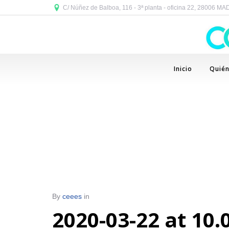
C/ Núñez de Balboa, 116 - 3ª planta - oficina 22, 28006 M
Inicio
Quié
By
ceees
in
2020-03-22 at 10