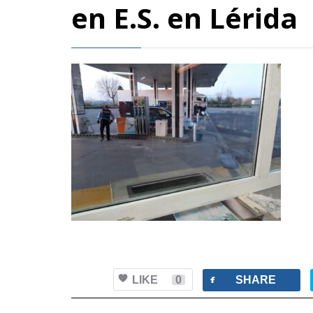
en E.S. en Lérida
facebook
LIKE
0
SHARE