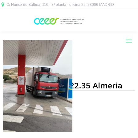
C/ Núñez de Balboa, 116 - 3ª planta - oficina 22, 28006 MADRID



2020-03-20 at 18.22.35 Almeria