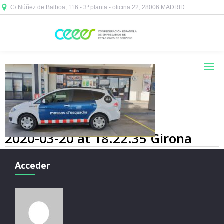
C/ Núñez de Balboa, 116 - 3ª planta - oficina 22, 28006 MADRID



2020-03-20 at 18.22.35 Girona
Acceder