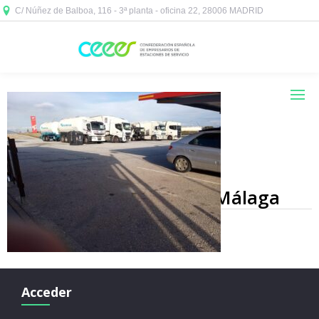
C/ Núñez de Balboa, 116 - 3ª planta - oficina 22, 28006 MADRID



2020-03-20 at 19.14.42 Málaga
Acceder