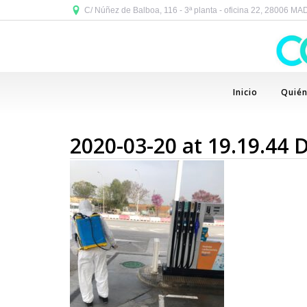
C/ Núñez de Balboa, 116 - 3ª planta - oficina 22, 28006 M
Inicio
Quié
2020-03-20 at 19.19.44 D