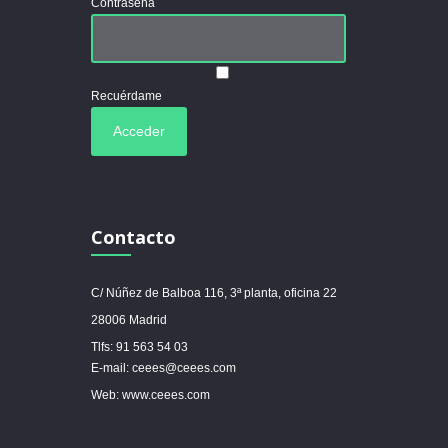
Contraseña
Recuérdame
Contacto
C/ Núñez de Balboa 116, 3ª planta, oficina 22
28006 Madrid
Tlfs: 91 563 54 03
E-mail: ceees@ceees.com
Web: www.ceees.com