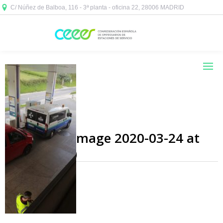
C/ Núñez de Balboa, 116 - 3ª planta - oficina 22, 28006 MADRID



WhatsApp Image 2020-03-24 at
12.50.31 (1)