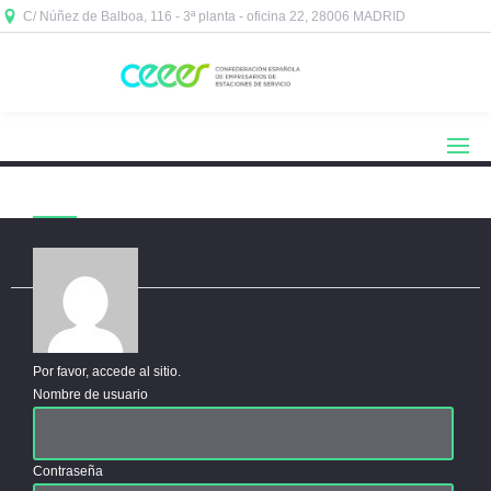
C/ Núñez de Balboa, 116 - 3ª planta - oficina 22, 28006 MADRID



Acceder
Por favor, accede al sitio.
Nombre de usuario
Contraseña