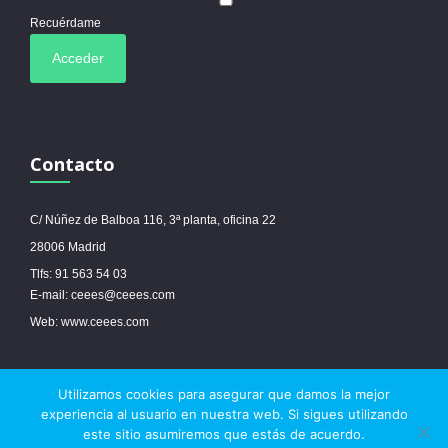
Recuérdame
Contacto
C/ Núñez de Balboa 116, 3ª planta, oficina 22
28006 Madrid
Tlfs: 91 563 54 03
E-mail: ceees@ceees.com
Web: www.ceees.com
Utilizamos cookies para asegurar que damos la mejor
© 2017 Ceees - Sitio web desarrollado por
espa.es
-
Aviso legal
-
Política de
experiencia al usuario en nuestra web. Si sigues utilizando
cookies
este sitio asumiremos que estás de acuerdo.