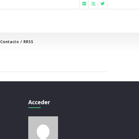



Contacto / RRSS
Acceder