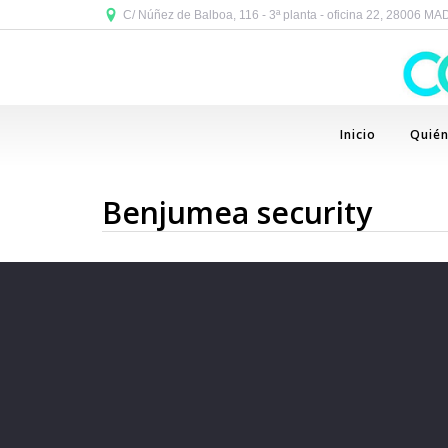
C/ Núñez de Balboa, 116 - 3ª planta - oficina 22, 28006 M
Inicio
Quié
Benjumea security