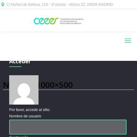
C/ Núñez de Balboa, 116 - 3ª planta - oficina 22, 28006 MADRID



Acceder
Noticias 1000×500
Por favor, accede al sitio.
Nombre de usuario