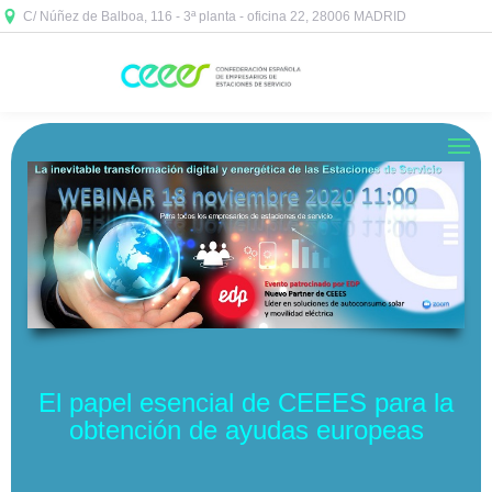
C/ Núñez de Balboa, 116 - 3ª planta - oficina 22, 28006 MADRID



El papel esencial de CEEES para la
obtención de ayudas europeas