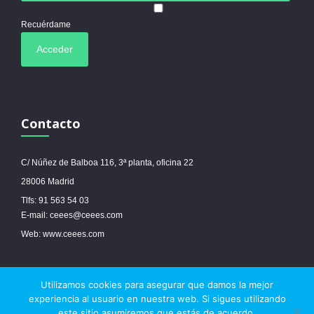
Recuérdame
Contacto
C/ Núñez de Balboa 116, 3ª planta, oficina 22
28006 Madrid
Tlfs: 91 563 54 03
E-mail: ceees@ceees.com
Web: www.ceees.com
Utilizamos cookies para asegurar que damos la mejor
© 2017 Ceees - Sitio web desarrollado por
espa.es
-
Aviso legal
-
Política de
experiencia al usuario en nuestra web. Si sigues utilizando
cookies
este sitio asumiremos que estás de acuerdo.