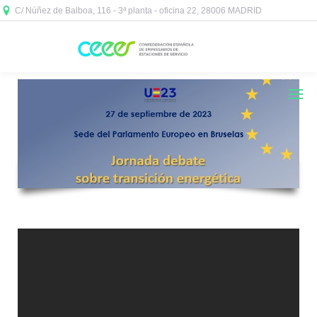
C/ Núñez de Balboa, 116 - 3ª planta - oficina 22, 28006 MADRID


