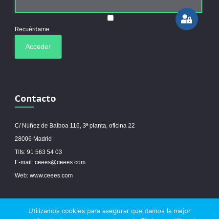
Recuérdame
Contacto
C/ Núñez de Balboa 116, 3ª planta, oficina 22
28006 Madrid
Tlfs: 91 563 54 03
E-mail: ceees@ceees.com
Web: www.ceees.com
Utilizamos cookies para asegurar que damos la mejor
© 2017 Ceees - Sitio web desarrollado por
espa.es
-
Aviso legal
-
Política de