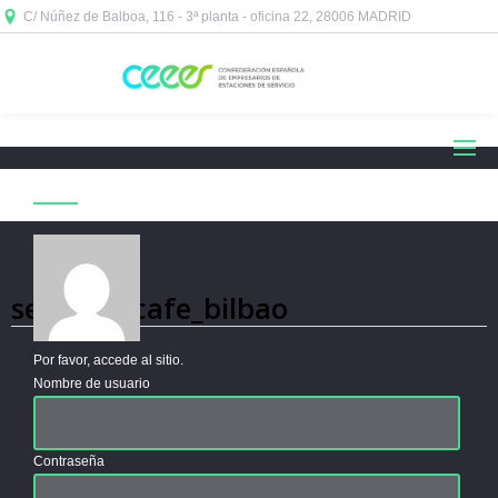
C/ Núñez de Balboa, 116 - 3ª planta - oficina 22, 28006 MADRID



Acceder
security_cafe_bilbao
Por favor, accede al sitio.
Nombre de usuario
Contraseña