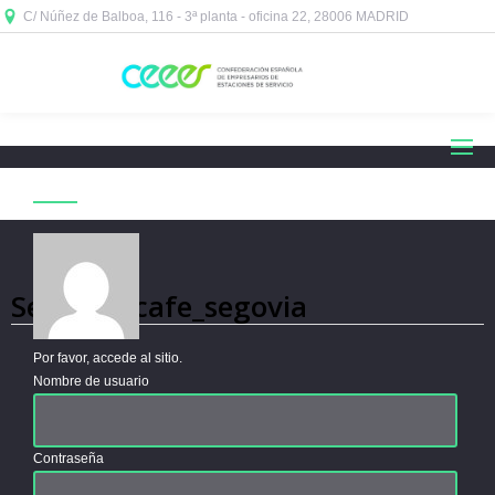
C/ Núñez de Balboa, 116 - 3ª planta - oficina 22, 28006 MADRID



Acceder
Security_cafe_segovia
Por favor, accede al sitio.
Nombre de usuario
Contraseña