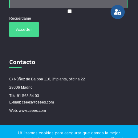
Recuérdame
Contacto
C/ Núñez de Balboa 116, 3ª planta, oficina 22
28006 Madrid
Tlfs: 91 563 54 03
E-mail: ceees@ceees.com
Web: www.ceees.com
Utilizamos cookies para asegurar que damos la mejor
© 2017 Ceees - Sitio web desarrollado por
espa.es
-
Aviso legal
-
Política de