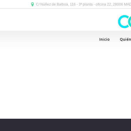
C/ Núñez de Balboa, 116 - 3ª planta - oficina 22, 28006 M
Inicio
Quié
x