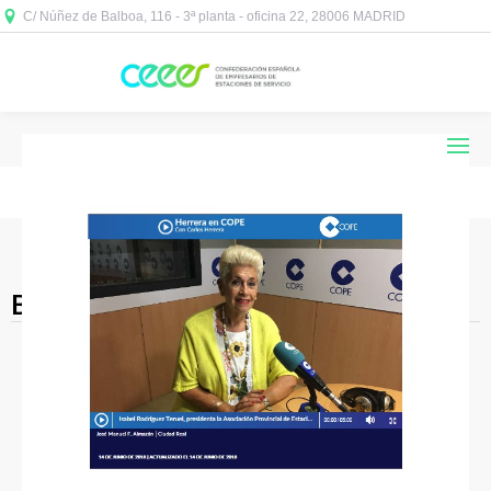
C/ Núñez de Balboa, 116 - 3ª planta - oficina 22, 28006 MADRID



Blog Archives