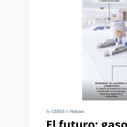
By
CEEES
in
Noticias
El futuro: gas