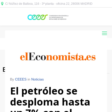
C/ Núñez de Balboa, 116 - 3ª planta - oficina 22, 28006 MADRID



Blog Archives
By
CEEES
in
Noticias
El petróleo se
desploma hasta