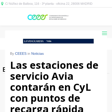
C/ Núñez de Balboa, 116 - 3ª planta - oficina 22, 28006 MADRID



By
CEEES
in
Noticias
Las estaciones de
Blog Archives
servicio Avia
contarán en CyL
con puntos de
recarga rápida