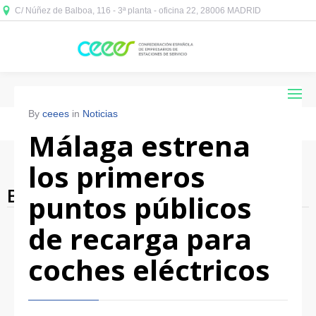
C/ Núñez de Balboa, 116 - 3ª planta - oficina 22, 28006 MADRID



By
ceees
in
Noticias
Málaga estrena
los primeros
Blog Archives
puntos públicos
de recarga para
coches eléctricos