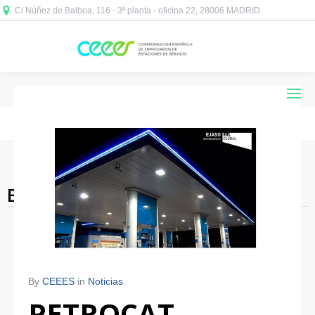
C/ Núñez de Balboa, 116 - 3ª planta - oficina 22, 28006 MADRID



Blog Archives
By
CEEES
in
Noticias
PETROCAT,