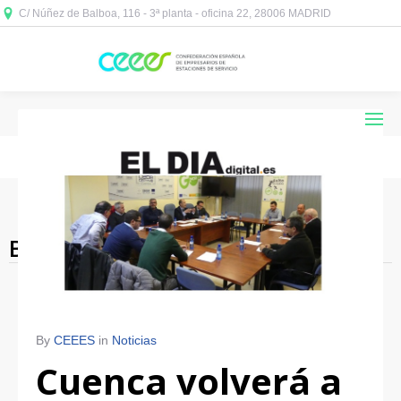
C/ Núñez de Balboa, 116 - 3ª planta - oficina 22, 28006 MADRID



Blog Archives
By
CEEES
in
Noticias
Cuenca volverá a