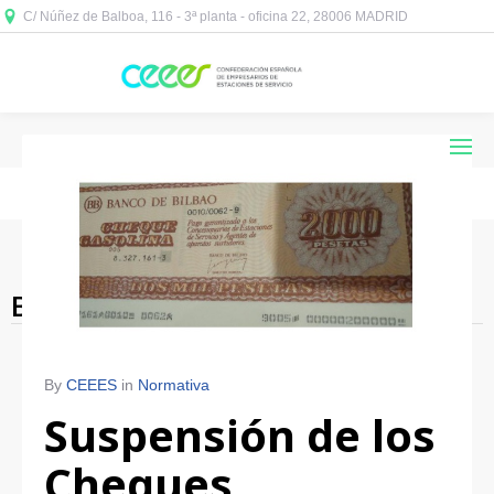
C/ Núñez de Balboa, 116 - 3ª planta - oficina 22, 28006 MADRID



Blog Archives
By
CEEES
in
Normativa
Suspensión de los
Cheques