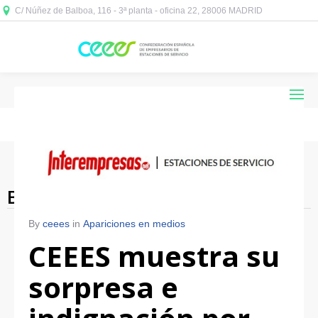
C/ Núñez de Balboa, 116 - 3ª planta - oficina 22, 28006 MADRID



Blog Archives
By
ceees
in
Apariciones en medios
CEEES muestra su
sorpresa e