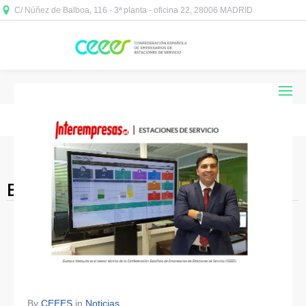
C/ Núñez de Balboa, 116 - 3ª planta - oficina 22, 28006 MADRID



Blog Archives
By
CEEES
in
Noticias