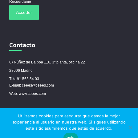
Recuérdame
Contacto
C/ Núñez de Balboa 116, 3ª planta, oficina 22
28006 Madrid
Tlfs: 91 563 54 03
E-mail: ceees@ceees.com
Web: www.ceees.com
Utilizamos cookies para asegurar que damos la mejor
© 2017 Ceees - Sitio web desarrollado por
espa.es
-
Aviso legal
-
Política de
experiencia al usuario en nuestra web. Si sigues utilizando
cookies
este sitio asumiremos que estás de acuerdo.
Vale