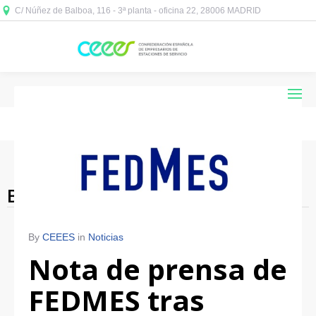
C/ Núñez de Balboa, 116 - 3ª planta - oficina 22, 28006 MADRID



Blog Archives
By
CEEES
in
Noticias
Nota de prensa de
FEDMES tras