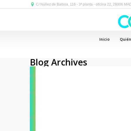
C/ Núñez de Balboa, 116 - 3ª planta - oficina 22, 28006 M
Inicio
Quié
Blog Archives