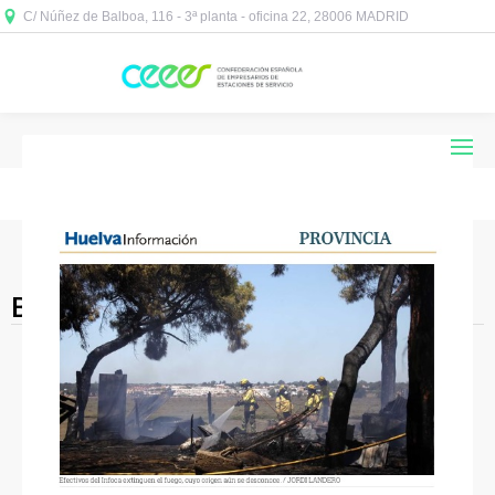
C/ Núñez de Balboa, 116 - 3ª planta - oficina 22, 28006 MADRID



Blog Archives