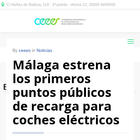
C/ Núñez de Balboa, 116 - 3ª planta - oficina 22, 28006 MADRID



By
ceees
in
Noticias
Málaga estrena
los primeros
Blog Archives
puntos públicos
de recarga para
coches eléctricos