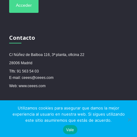
Contacto
C/ Núñez de Balboa 116, 3ª planta, oficina 22
28006 Madrid
Tlfs: 91 563 54 03
E-mail: ceees@ceees.com
Web: www.ceees.com
Utilizamos cookies para asegurar que damos la mejor
© 2017 Ceees - Sitio web desarrollado por
espa.es
-
Aviso legal
-
Política de
experiencia al usuario en nuestra web. Si sigues utilizando
cookies
este sitio asumiremos que estás de acuerdo.



Vale