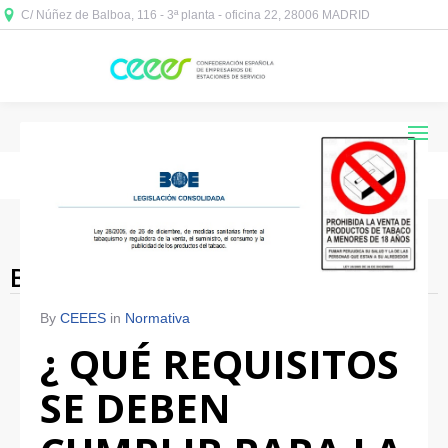
C/ Núñez de Balboa, 116 - 3ª planta - oficina 22, 28006 MADRID



Blog Archives
By
CEEES
in
Normativa
¿ QUÉ REQUISITOS
SE DEBEN