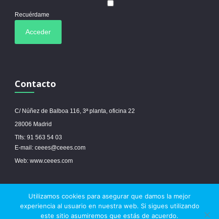
Recuérdame
Contacto
C/ Núñez de Balboa 116, 3ª planta, oficina 22
28006 Madrid
Tlfs: 91 563 54 03
E-mail: ceees@ceees.com
Web: www.ceees.com
Utilizamos cookies para asegurar que damos la mejor
© 2017 Ceees - Sitio web desarrollado por
espa.es
-
Aviso legal
-
Política de
experiencia al usuario en nuestra web. Si sigues utilizando
cookies
este sitio asumiremos que estás de acuerdo.