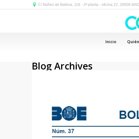
C/ Núñez de Balboa, 116 - 3ª planta - oficina 22, 28006 M
Inicio
Quié
Blog Archives