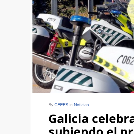
By
CEEES
in
Noticias
Galicia celebr
subiendo el p