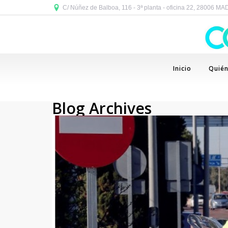
C/ Núñez de Balboa, 116 - 3ª planta - oficina 22, 28006 M
Inicio
Quié
Blog Archives