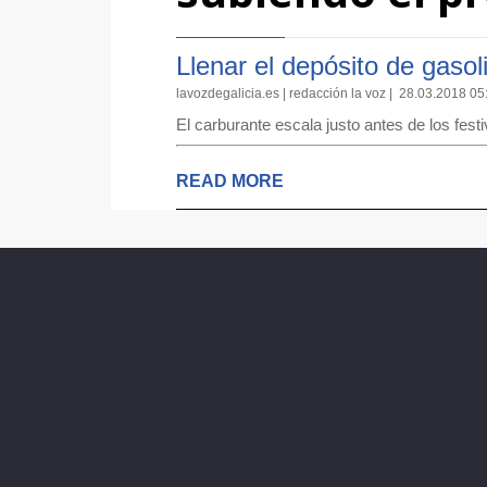
Llenar el depósito de gaso
lavozdegalicia.es | redacción la voz | 28.03.2018 05
El carburante escala justo antes de los fe
READ MORE