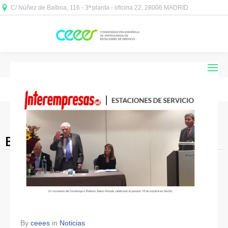
C/ Núñez de Balboa, 116 - 3ª planta - oficina 22, 28006 MADRID



Blog Archives
By
ceees
in
Noticias