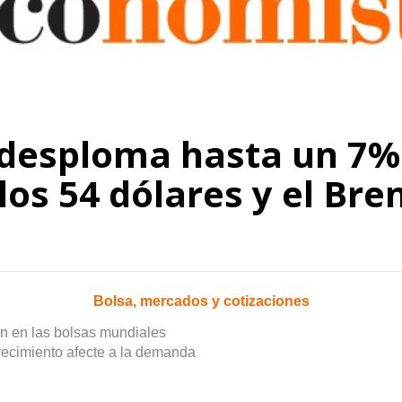
e desploma hasta un 7%
los 54 dólares y el Bre
Bolsa, mercados y cotizaciones
ión en las bolsas mundiales
recimiento afecte a la demanda