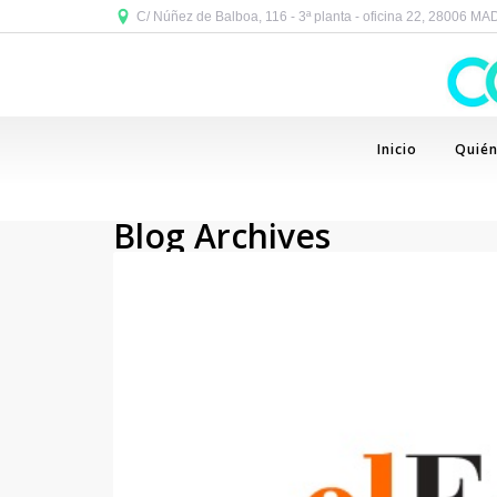
C/ Núñez de Balboa, 116 - 3ª planta - oficina 22, 28006 M
Inicio
Quié
Blog Archives