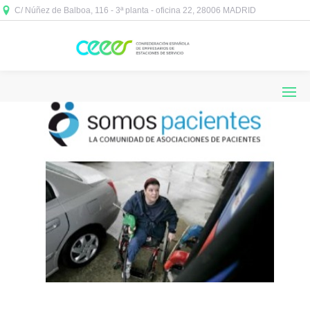
C/ Núñez de Balboa, 116 - 3ª planta - oficina 22, 28006 MADRID


