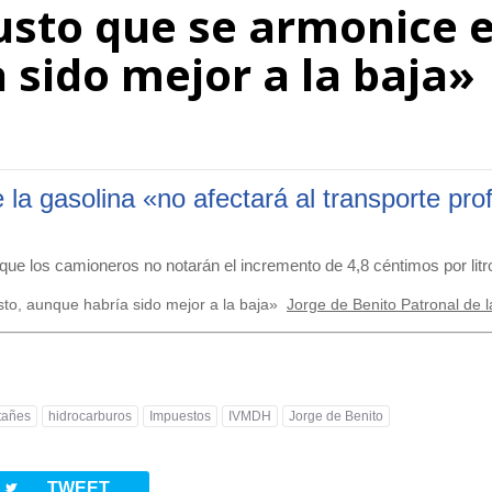
usto que se armonice e
 sido mejor a la baja»
 la gasolina «no afectará al transporte pro
ue los camioneros no notarán el incremento de 4,8 céntimos por litr
sto, aunque habría sido mejor a la baja»
Jorge de Benito Patronal de l
tañes
hidrocarburos
Impuestos
IVMDH
Jorge de Benito
twitterbird
TWEET