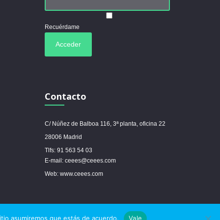
Recuérdame
Contacto
C/ Núñez de Balboa 116, 3ª planta, oficina 22
28006 Madrid
Tlfs: 91 563 54 03
E-mail: ceees@ceees.com
Web: www.ceees.com
sitio asumiremos que estás de acuerdo.
Vale