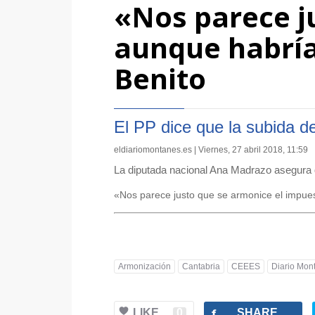
«Nos parece j
aunque habría
Benito
El PP dice que la subida de
eldiariomontanes.es | Viernes, 27 abril 2018, 11:59
La diputada nacional Ana Madrazo asegura q
«Nos parece justo que se armonice el impue
Armonización
Cantabria
CEEES
Diario Mon
facebook
LIKE
0
SHARE