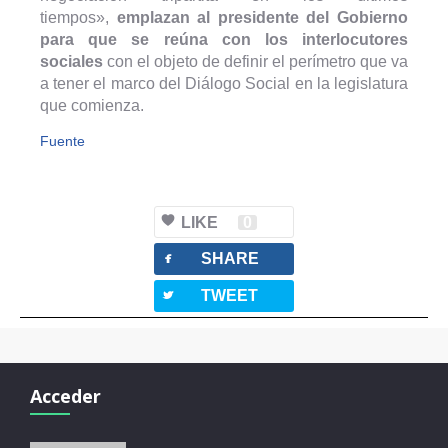
tiempos»,
emplazan al presidente del Gobierno
para que se reúna con los interlocutores
sociales
con el objeto de definir el perímetro que va
a tener el marco del Diálogo Social en la legislatura
que comienza.
Fuente
LIKE
0
facebook
SHARE
twitterbird
TWEET
Acceder