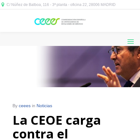
C/ Núñez de Balboa, 116 - 3ª planta - oficina 22, 28006 MADRID



By
ceees
in
Noticias
La CEOE carga
contra el