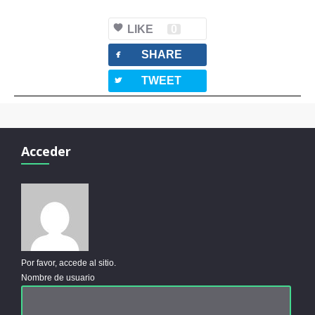
LIKE
0
facebook
SHARE
twitterbird
TWEET
Acceder
Por favor, accede al sitio.
Nombre de usuario