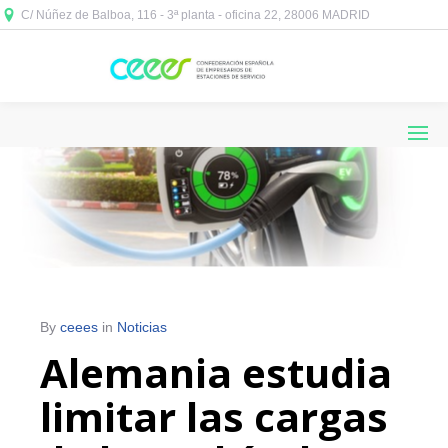
C/ Núñez de Balboa, 116 - 3ª planta - oficina 22, 28006 MADRID



By
ceees
in
Noticias
Alemania estudia
limitar las cargas