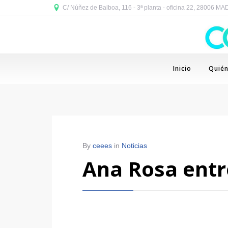
C/ Núñez de Balboa, 116 - 3ª planta - oficina 22, 28006 M
Inicio
Quié
By
ceees
in
Noticias
Ana Rosa entre