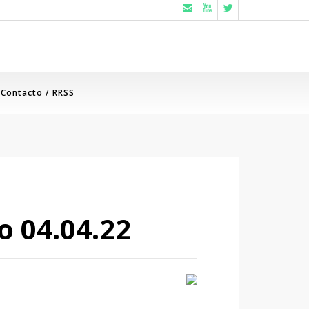



Contacto / RRSS
o 04.04.22