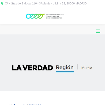
C/ Núñez de Balboa, 116 - 3ª planta - oficina 22, 28006 MADRID



By
CEEES
in
Noticias