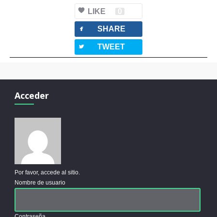
LIKE
0
facebook
SHARE
twitterbird
TWEET
Acceder
Por favor, accede al sitio.
Nombre de usuario
Contraseña