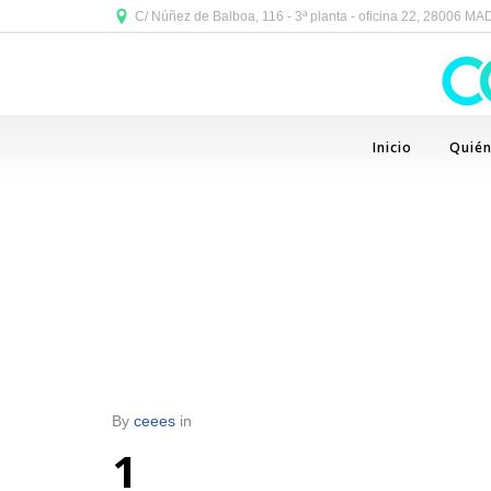
C/ Núñez de Balboa, 116 - 3ª planta - oficina 22, 28006 M
Inicio
Quié
By
ceees
in
1