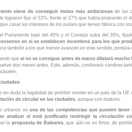
amento viene de conseguir metas más ambiciosas
de las q
e lograron fijar el 32%, frente al 27% que había propuesto el 
rque casar los intereses de los países que tienen fábrica con los 
 el Parlamento baje del 40% y el Consejo suba del 35%, fijado
nsenso en si se establecen incentivos para los que prod
ice también a los que menos avancen en este sentido, postura
puesto que
si no se consigue antes de marzo dilatará mucho 
uelve dos meses antes. Esto, además, conllevará cambios tamb
actuales.
 ciudades
uso en duda la legalidad de prohibir vender en un país de la U
mitación de circular en las ciudades
, aunque con matices.
os urbanos es
una de las competencias que pueden tener 
e analizar si está justificado restringir la circulación c
por la
propuesta de Baleares
, que aún no es firme, de prohi