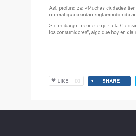
Así, profundiza: «Muchas ciudades tie
normal que existan reglamentos de a
Sin embargo, reconoce que a la Comisi
los consumidores”, algo que hoy en día
facebook
LIKE
0
SHARE