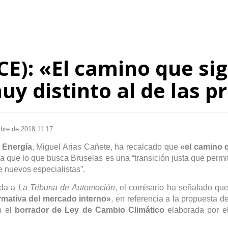
CE): «El camino que sig
y distinto al de las p
mbre de 2018 11:17
y Energía
, Miguel Arias Cañete, ha recalcado que
«el camino 
a a que lo que busca Bruselas es una “transición justa que permi
e nuevos especialistas”.
ida a
La Tribuna de Automoción
, el comisario ha señalado qu
rmativa del mercado interno»
, en referencia a la propuesta d
n el
borrador de Ley de Cambio Climático
elaborada por e