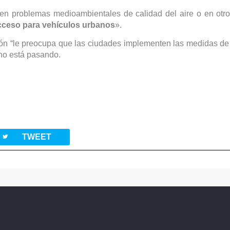
nen problemas medioambientales de calidad del aire o en otro
cceso para vehículos urbanos
».
ón “le preocupa que las ciudades implementen las medidas de
 no está pasando.
twitterbird
TWEET