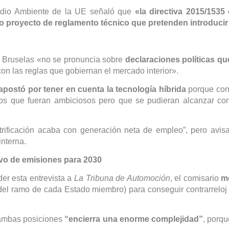
Medio Ambiente de la UE señaló que
«la directiva 2015/153
o proyecto de reglamento técnico que pretenden introducir
e Bruselas «no se pronuncia sobre
declaraciones políticas que
n las reglas que gobiernan el mercado interior».
apostó por tener en cuenta la tecnología híbrida
porque con
ivos que fueran ambiciosos pero que se pudieran alcanzar co
ectrificación acaba con generación neta de empleo”, pero avis
interna.
tivo de emisiones para 2030
er esta entrevista a
La Tribuna de Automoción
, el comisario
m
el ramo de cada Estado miembro) para conseguir contrarreloj l
e ambas posiciones
“encierra una enorme complejidad”
, porqu