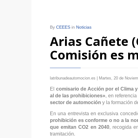
By
CEEES
in
Noticias
Arias Cañete (
Comisión es mu
latribunadeautomocion.es | Martes, 20 de Novie
El
comisario de Acción por el Clima 
al de las prohibiciones»
, en referenci
sector de automoción
y la formación d
En una entrevista en exclusiva conced
prohibición es conforme o no a la no
que emitan CO2 en 2040
, recogida e
tramitación.