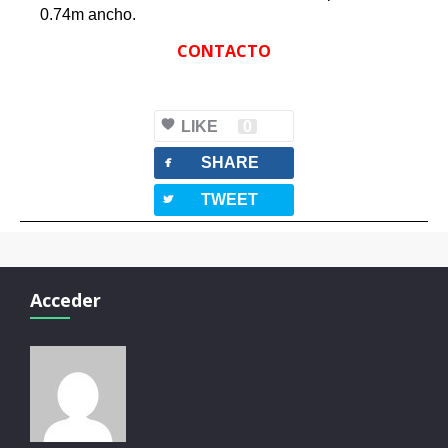
0.74m ancho.
CONTACTO
LIKE
0
facebook
SHARE
twitterbird
TWEET
Acceder