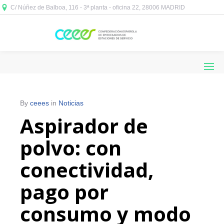
C/ Núñez de Balboa, 116 - 3ª planta - oficina 22, 28006 MADRID



By
ceees
in
Noticias
Aspirador de
polvo: con
conectividad,
pago por
consumo y modo