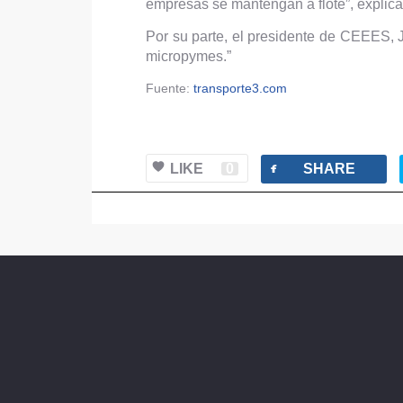
empresas se mantengan a flote”, explica
Por su parte, el presidente de CEEES, J
micropymes.”
Fuente:
transporte3.com
facebook
LIKE
0
SHARE