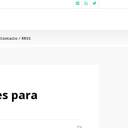



Contacto / RRSS
es para