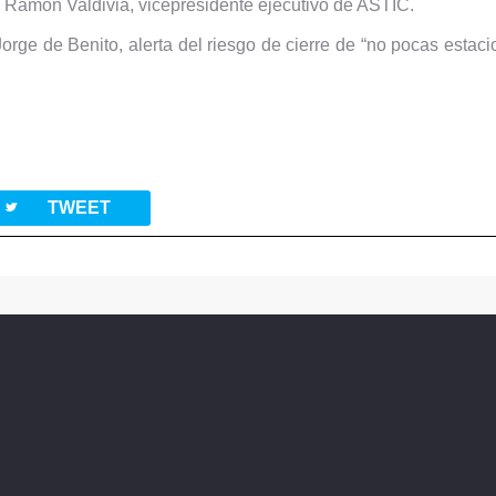
 Ramón Valdivia, vicepresidente ejecutivo de ASTIC.
orge de Benito, alerta del riesgo de cierre de “no pocas estac
twitterbird
TWEET