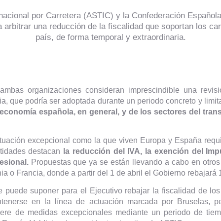
rnacional por Carretera (ASTIC) y la Confederación Españo
 arbitrar una reducción de la fiscalidad que soportan los 
país, de forma temporal y extraordinaria.
ambas organizaciones consideran imprescindible una revisió
ia, que podría ser adoptada durante un periodo concreto y limi
a economía española, en general, y de los sectores del tran
uación excepcional como la que viven Europa y España requi
ntidades destacan
la reducción del IVA, la exención del Im
esional.
Propuestas que ya se están llevando a cabo en otro
a o Francia, donde a partir del 1 de abril el Gobierno rebajará 
e puede suponer para el Ejecutivo rebajar la fiscalidad de 
enerse en la línea de actuación marcada por Bruselas, p
iere de medidas excepcionales mediante un periodo de tiem