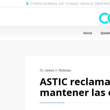
C/ Núñez de Balboa, 116 - 3ª planta - oficina 22, 28006 M
Inicio
Quié
By
ceees
in
Noticias
ASTIC reclama
mantener las 