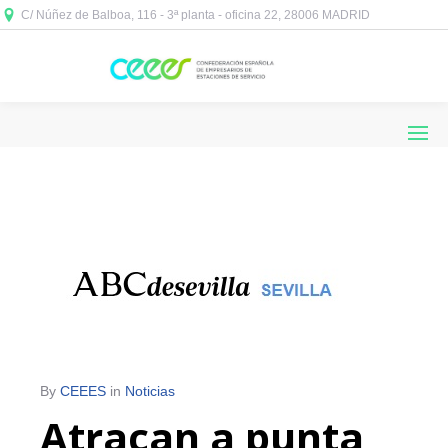
C/ Núñez de Balboa, 116 - 3ª planta - oficina 22, 28006 MADRID



By
CEEES
in
Noticias
Atracan a punta