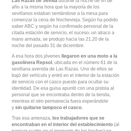
Las Razas de Sevilla
durante la noche de fin de
año a la misma hora que la mayoría de los
sevillanos estaban sentándose a la mesa para
comenzar la cena de Nochevieja. Según ha podido
saber ABC y según ha confirmado personal de la
citada estación de servicio, el suceso, un atraco a
mano armada, se produjo hacia las 21.20 de la
noche del pasado 31 de diciembre.
A esa hora dos jóvenes
llegaron en una moto a la
gasolinera Repsol
, ubicada en el número 61 de la
sevillana avenida de Las Razas. Uno de ellos se
bajó del vehículo y entró en el interior de la estación
de servicio con el casco puesto para ocultar su
identidad. De esa guisa apuntó con una pistola al
personal que se encontraba dentro de la tienda,
mientras el otro permanecía fuera esperándole
y
sin quitarse tampoco el casco.
Tras esa amenaza,
los trabajadores que se
encontraban en el interior del establecimiento
(al
parecer cuatro en el momento de los hechos) no