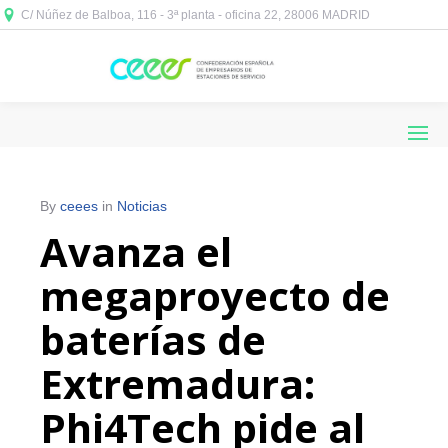
C/ Núñez de Balboa, 116 - 3ª planta - oficina 22, 28006 MADRID



By
ceees
in
Noticias
Avanza el
megaproyecto de
baterías de
Extremadura:
Phi4Tech pide al