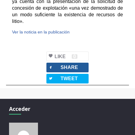
ya cuenta con la presentación de la solicitud de
concesión de explotación «una vez demostrado de
un modo suficiente la existencia de recursos de
litio».
Ver la noticia en la publicación
LIKE
0
facebook
SHARE
twitterbird
TWEET
Acceder