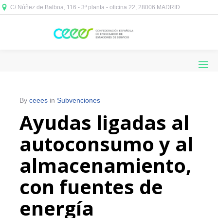
C/ Núñez de Balboa, 116 - 3ª planta - oficina 22, 28006 MADRID



By
ceees
in
Subvenciones
Ayudas ligadas al
autoconsumo y al
almacenamiento,
con fuentes de
energía