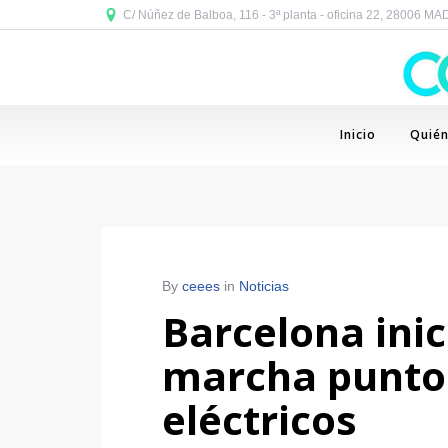
C/ Núñez de Balboa, 116 - 3ª planta - oficina 22, 28006 M
Inicio
Quié
By
ceees
in
Noticias
Barcelona inic
marcha puntos
eléctricos