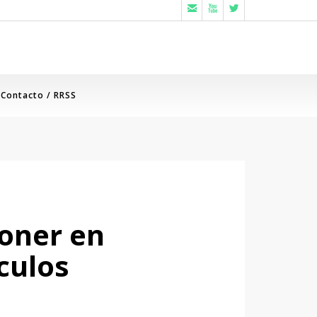



Contacto / RRSS
poner en
culos