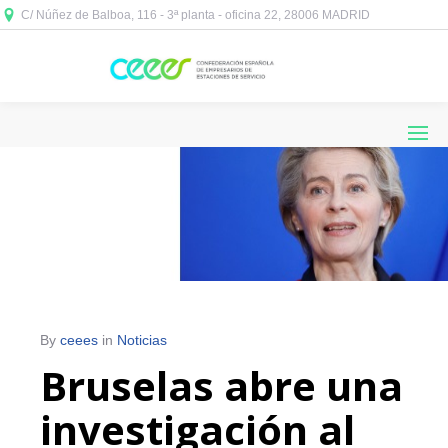
C/ Núñez de Balboa, 116 - 3ª planta - oficina 22, 28006 MADRID



By
ceees
in
Noticias
Bruselas abre una
investigación al