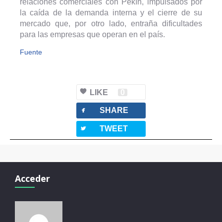
relaciones comerciales con Pekín, impulsados por
la caída de la demanda interna y el cierre de su
mercado que, por otro lado, entraña dificultades
para las empresas que operan en el país.
Fuente
LIKE
0
facebook
SHARE
twitterbird
TWEET
Acceder